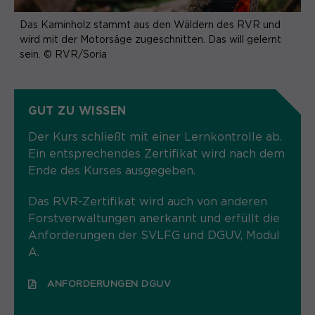
Content Management System dieser
Name
Cookie-Informationen
_pk_id*
Webseite. Diese Basis-Cookies sind
Das Kaminholz stammt aus den Wäldern des RVR und
unerlässlich, damit Ihr Besuch auf der
wird mit der Motorsäge zugeschnitten. Das will gelernt
Anbieter
Matomo
Website angenehm und flüssig wird:
sein. © RVR/Soria
Aktivierung Mehrsprachigkeit
Sie ermöglichen es der Website, Sie
Laufzeit
Zweck
13 Monate
Diese Cookies ermöglichen die automatische
zu erkennen und somit Ihre Sitzung
Übersetzung der Website-Inhalte durch GTranslate.
offen zu halten. Es speichert bei
Dient zur anonymen
GUT ZU WISSEN
Zweck
einem Benutzer-Login für einen
Wiedererkennung eines Besuchers.
Name
Cookie-Informationen
googtrans
geschlossenen Bereich die Benutzer-
Der Kurs schließt mit einer Lernkontrolle ab.
ID als verschlüsselten Wert (sog.
Anbieter
GTranslate Inc.
Ein entsprechendes Zertifikat wird nach dem
"hash-Wert") zum entsprechenden
Ende des Kurses ausgegeben.
Datenbankeintrag des Nutzers.
Laufzeit
1 Jahr
Name
_pk_ses*
Das RVR-Zertifikat wird auch von anderen
Speichert die vom Nutzer gewählte
Anbieter
Matomo
Forstverwaltungen anerkannt und erfüllt die
Zweck
Sprache für die automatische
Anforderungen der SVLFG und DGUV, Modul
Name
PHPSESSID
Übersetzung der Website.
Laufzeit
30 Minuten
A.
Anbieter
Session-Cookies
Speichert vorübergehend Daten der
Zweck
ANFORDERUNGEN DGUV
aktuellen Sitzung.
Der Session Cookie wird beim