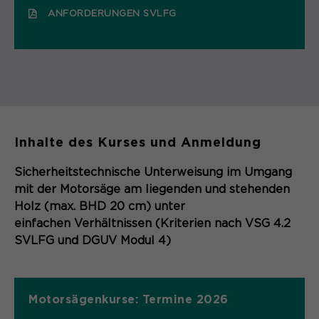
Laufzeit
Schließen des Browsers wieder
ANFORDERUNGEN SVLFG
gelöscht.
Name
_pk_ref.*
PHPs Standard Sitzungs- Identifikation
Zweck
(Formulare).
Anbieter
Matomo
Laufzeit
6 Monate
Name
be_typo_user
Zweck
Speichert die Herkunft des Besuchers.
Inhalte des Kurses und Anmeldung
Anbieter
TYPO3
Sicherheitstechnische Unterweisung im Umgang
mit der Motorsäge am liegenden und stehenden
Laufzeit
Ende der Sitzung
Name
MATOMO_SESSID
Holz (max. BHD 20 cm) unter
einfachen Verhältnissen (Kriterien nach VSG 4.2
Dieser Cookie teilt der Webseite mit,
Anbieter
Matomo
ob ein Besucher im Typo3-Backend
SVLFG und DGUV Modul 4)
Zweck
angemeldet ist und die Rechte besitzt
Laufzeit
Sitzung
diese zu verwalten.
Temporäre Session-ID, ohne
Motorsägenkurse: Termine 2026
Zweck
personenbezogene Daten.