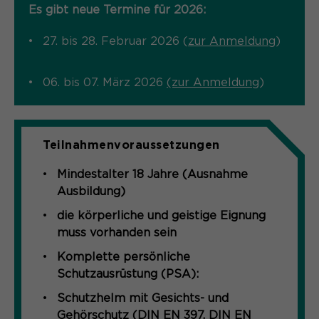
Es gibt neue Termine für 2026:
Name
cookie_optin
27. bis 28. Februar 2026 (
zur Anmeldung
)
Anbieter
Sgalinski
Laufzeit
1 Monat
06. bis 07. März 2026
(zur Anmeldung
)
Speichert den Zustimmungsstatus des
Zweck
Benutzers für Cookies auf der
Teilnahmenvoraussetzungen
aktuellen Domäne.
Mindestalter 18 Jahre (Ausnahme
Ausbildung)
die körperliche und geistige Eignung
muss vorhanden sein
Komplette persönliche
Schutzausrüstung (PSA):
Schutzhelm mit Gesichts- und
Gehörschutz (DIN EN 397, DIN EN