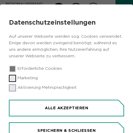
Motorsägenkurse
Datenschutzeinstellungen
FÜR FRAUEN UND MÄNNER
Auf unserer Webseite werden sog. Cookies verwendet.
Einige davon werden zwingend benötigt, während es
Die Grundkenntnisse an der Motorsäge vermittelt
uns andere ermöglichen, Ihre Nutzererfahrung auf
der Regionalverband Ruhr (RVR Ruhr Grün) in
unserer Webseite zu verbessern.
einem zweitägigen Kurs am Forsthof Hohe Mark
(bei Lembeck/Kreis Recklinghausen).
Erforderliche Cookies
Marketing
In 18 Unterrichtseinheiten können Sie die
Grundlagen der Motorsägenarbeit für liegendes
Aktivierung Mehrsprachigkeit
und stehendes Holz bis ca. 20 cm Durchmesser im
Rahmen der privaten Nutzung (kein Gewerbe)
erlernen. Bei erfolgreichem Bestehen des Kurses
ALLE AKZEPTIEREN
erhalten Sie ein Zertifikat, das inhaltlich den
Anforderungen der Sozialversicherung für
Landwirtschaft, Forsten und Gartenbau (SVLFG)
SPEICHERN & SCHLIESSEN