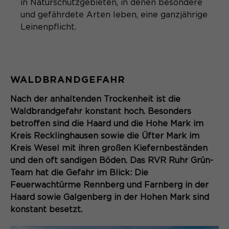
Content Management System dieser
in Naturschutzgebieten, in denen besondere
Name
Cookie-Informationen
_pk_id*
Webseite. Diese Basis-Cookies sind
und gefährdete Arten leben, eine ganzjährige
unerlässlich, damit Ihr Besuch auf der
Leinenpflicht.
Anbieter
Matomo
Website angenehm und flüssig wird:
Aktivierung Mehrsprachigkeit
Sie ermöglichen es der Website, Sie
Laufzeit
Zweck
13 Monate
Diese Cookies ermöglichen die automatische
zu erkennen und somit Ihre Sitzung
Übersetzung der Website-Inhalte durch GTranslate.
offen zu halten. Es speichert bei
Dient zur anonymen
WALDBRANDGEFAHR
Zweck
einem Benutzer-Login für einen
Wiedererkennung eines Besuchers.
Name
Cookie-Informationen
googtrans
geschlossenen Bereich die Benutzer-
Nach der anhaltenden Trockenheit ist die
ID als verschlüsselten Wert (sog.
Anbieter
GTranslate Inc.
Waldbrandgefahr konstant hoch. Besonders
"hash-Wert") zum entsprechenden
betroffen sind die Haard und die Hohe Mark im
Datenbankeintrag des Nutzers.
Laufzeit
1 Jahr
Name
_pk_ses*
Kreis Recklinghausen sowie die Üfter Mark im
Kreis Wesel mit ihren großen Kiefernbeständen
Speichert die vom Nutzer gewählte
Anbieter
Matomo
und den oft sandigen Böden. Das RVR Ruhr Grün-
Zweck
Sprache für die automatische
Team hat die Gefahr im Blick: Die
Name
PHPSESSID
Übersetzung der Website.
Laufzeit
30 Minuten
Feuerwachtürme Rennberg und Farnberg in der
Anbieter
Session-Cookies
Haard sowie Galgenberg in der Hohen Mark sind
Speichert vorübergehend Daten der
Zweck
konstant besetzt.
aktuellen Sitzung.
Der Session Cookie wird beim