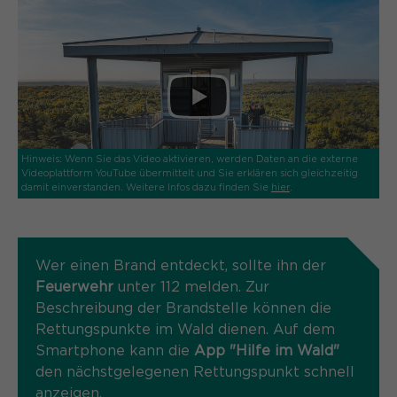
Laufzeit
Schließen des Browsers wieder
gelöscht.
Name
_pk_ref.*
PHPs Standard Sitzungs- Identifikation
Zweck
(Formulare).
Anbieter
Matomo
Laufzeit
6 Monate
Hinweis: Wenn Sie das Video aktivieren, werden Daten an die externe
Name
be_typo_user
Zweck
Speichert die Herkunft des Besuchers.
Videoplattform YouTube übermittelt und Sie erklären sich gleichzeitig
damit einverstanden. Weitere Infos dazu finden Sie
hier
.
Anbieter
TYPO3
Laufzeit
Ende der Sitzung
Name
MATOMO_SESSID
Wer einen Brand entdeckt, sollte ihn der
Dieser Cookie teilt der Webseite mit,
Feuerwehr
unter 112 melden. Zur
Anbieter
Matomo
ob ein Besucher im Typo3-Backend
Zweck
Beschreibung der Brandstelle können die
angemeldet ist und die Rechte besitzt
Rettungspunkte im Wald dienen. Auf dem
Laufzeit
Sitzung
diese zu verwalten.
Smartphone kann die
App "Hilfe im Wald"
Temporäre Session-ID, ohne
den nächstgelegenen Rettungspunkt schnell
Zweck
personenbezogene Daten.
anzeigen.