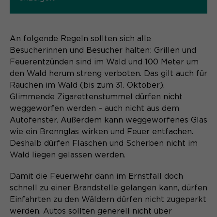
Name
cookie_optin
Anbieter
Sgalinski
An folgende Regeln sollten sich alle
Besucherinnen und Besucher halten: Grillen und
Laufzeit
1 Monat
Feuerentzünden sind im Wald und 100 Meter um
den Wald herum streng verboten. Das gilt auch für
Speichert den Zustimmungsstatus des
Rauchen im Wald (bis zum 31. Oktober).
Zweck
Benutzers für Cookies auf der
Glimmende Zigarettenstummel dürfen nicht
aktuellen Domäne.
weggeworfen werden – auch nicht aus dem
Autofenster. Außerdem kann weggeworfenes Glas
wie ein Brennglas wirken und Feuer entfachen.
Deshalb dürfen Flaschen und Scherben nicht im
Wald liegen gelassen werden.
Damit die Feuerwehr dann im Ernstfall doch
schnell zu einer Brandstelle gelangen kann, dürfen
Einfahrten zu den Wäldern dürfen nicht zugeparkt
werden. Autos sollten generell nicht über