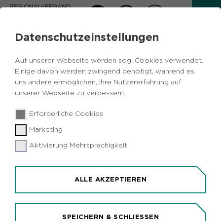
Datenschutzeinstellungen
Auf unserer Webseite werden sog. Cookies verwendet.
TIPPS FÜR DEN
Einige davon werden zwingend benötigt, während es
WALDBESUCH
uns andere ermöglichen, Ihre Nutzererfahrung auf
unserer Webseite zu verbessern.
BRUT- UND SETZZEIT
Erforderliche Cookies
Wildtiere und Bodenbrüter bereiten sich
Marketing
derzeit auf ihren Nachwuchs vor.
Aktivierung Mehrsprachigkeit
Waldbesuchende und Hunde können in dieser
besonderen Zeit zur Gefahr für die
Waldbewohner werden. Carla Paul ist
ALLE AKZEPTIEREN
Försterin und Revierleiterin am Forsthof
Hohe Mark von RVR Ruhr Grün. Ihr Wissen
über den Wald möchte sie auf anschauliche
SPEICHERN & SCHLIESSEN
Weise mit der interessierten Bevölkerung