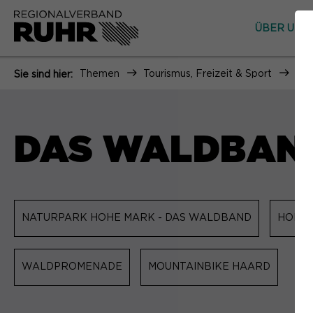
ÜBER UNS
Themen
Tourismus, Freizeit & Sport
Nat
Sie sind hier:
DAS WALDBAND
NATURPARK HOHE MARK - DAS WALDBAND
HOHE 
WALDPROMENADE
MOUNTAINBIKE HAARD