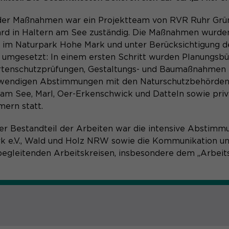
der Maßnahmen war ein Projektteam von RVR Ruhr Grü
rd in Haltern am See zuständig. Die Maßnahmen wurden
 im Naturpark Hohe Mark und unter Berücksichtigung d
t umgesetzt: In einem ersten Schritt wurden Planungsbür
tenschutzprüfungen, Gestaltungs- und Baumaßnahmen be
twendigen Abstimmungen mit den Naturschutzbehörden
m See, Marl, Oer-Erkenschwick und Datteln sowie pri
ern statt.
ger Bestandteil der Arbeiten war die intensive Abstim
k e.V., Wald und Holz NRW sowie die Kommunikation 
gleitenden Arbeitskreisen, insbesondere dem „Arbeits