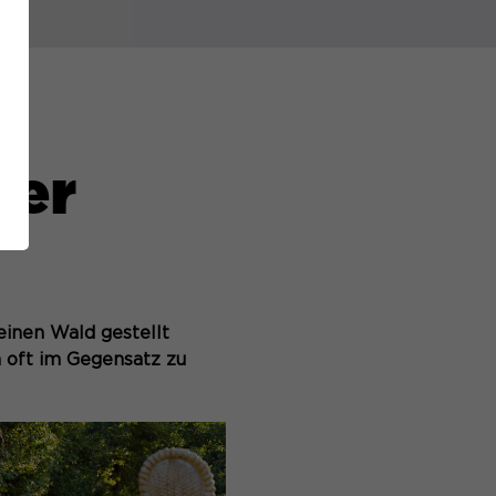
der
 einen Wald gestellt
 oft im Gegensatz zu