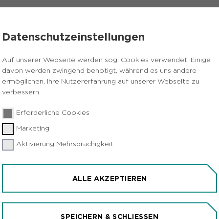
VERANSTALTUNGEN
PRESSE
KARRIERE
Datenschutzeinstellungen
urpark Hohe Mark - Das Waldband
Tourismusentwicklung Haa
Auf unserer Webseite werden sog. Cookies verwendet. Einige
davon werden zwingend benötigt, während es uns andere
ermöglichen, Ihre Nutzererfahrung auf unserer Webseite zu
verbessern.
 - NATURPARK
Erforderliche Cookies
Marketing
Aktivierung Mehrsprachigkeit
MARK STEIG
PERSPEKTIVWECHSEL HOHE MARK STEIG
ALLE AKZEPTIEREN
SPEICHERN & SCHLIESSEN