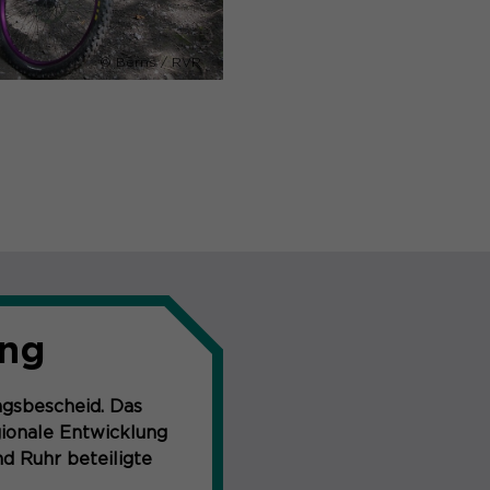
© Berns / RVR
ung
gsbescheid. Das
gionale Entwicklung
d Ruhr beteiligte