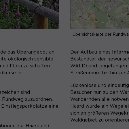
Speichert den Zustimmungsstatus des
Zweck
Benutzers für Cookies auf der aktuellen
Domäne.
Übersichtskarte der Rundwa
Der Aufbau eines
Inform
rde das Überangebot an
Bestandteil der gewünsc
ite ökologisch sensible
WALDband; angefangen b
 und Flora zu schaffen
Straßenraum bis hin zur
dkurse in
.
Lückenlose und eindeuti
Besucher nun zu den Wan
zeichen sind
Wandernden alle notwend
en Rundweg zuzuordnen.
Haard wurde ein Wegelei
Einstiegsparkplätze eine
sich an größeren Wegekr
Waldgebiet zu orientiere
ationen zur Haard und