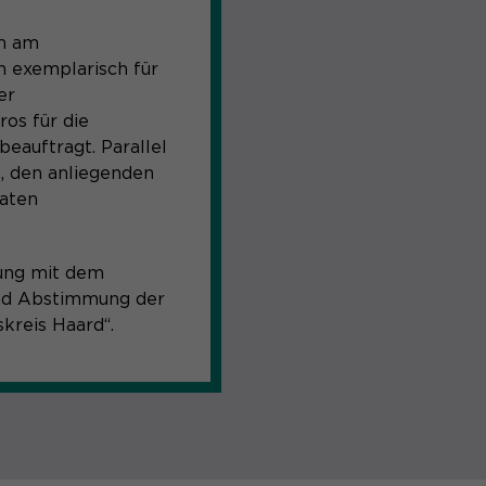
n am
 exemplarisch für
er
os für die
auftragt. Parallel
, den anliegenden
vaten
mung mit dem
und Abstimmung der
kreis Haard“.