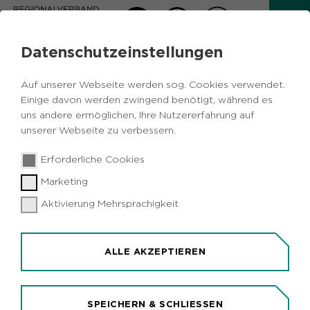
Datenschutzeinstellungen
Auf unserer Webseite werden sog. Cookies verwendet.
Einige davon werden zwingend benötigt, während es
Zurück zur Übersicht
uns andere ermöglichen, Ihre Nutzererfahrung auf
unserer Webseite zu verbessern.
Putzmittel selber herstellen
Erforderliche Cookies
Marketing
Aktivierung Mehrsprachigkeit
Dienstag, 03.11.2026
10:30 - 12:30 Uhr
ALLE AKZEPTIEREN
RVR-Besucherzentrum Haus Ripshorst
Ripshorster Str. 306
46117 Oberhausen
SPEICHERN & SCHLIESSEN