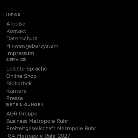
Name
cookie_optin
INFOS
Anbieter
Sgalinski
Anreise
Kontakt
Laufzeit
1 Monat
Datenschutz
Hinweisgebersystem
Speichert den Zustimmungsstatus des
Impressum
Zweck
Benutzers für Cookies auf der
SERVICE
aktuellen Domäne.
Leichte Sprache
Online Shop
Bibliothek
Karriere
Presse
BETEILIGUNGEN
AGR Gruppe
Business Metropole Ruhr
Freizeitgesellschaft Metropole Ruhr
IGA Metropole Ruhr 2027