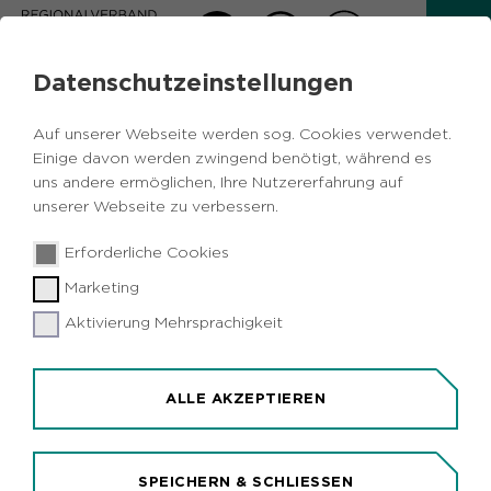
Datenschutzeinstellungen
RVR-PRESSEBEREICH
Auf unserer Webseite werden sog. Cookies verwendet.
Einige davon werden zwingend benötigt, während es
AKTUELLE PRESSEMITTEILUNGEN
uns andere ermöglichen, Ihre Nutzererfahrung auf
unserer Webseite zu verbessern.
05.08.2026
Freizeit und Tourismus
Erforderliche Cookies
Fahrradverleihsystem metropolradruhr in
Marketing
Moers und Neukirchen-Vluyn gestartet
Aktivierung Mehrsprachigkeit
ALLE AKZEPTIEREN
SPEICHERN & SCHLIESSEN