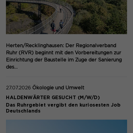
Laufzeit
Schließen des Browsers wieder
gelöscht.
Name
_pk_ref.*
PHPs Standard Sitzungs- Identifikation
Zweck
(Formulare).
Anbieter
Matomo
Laufzeit
6 Monate
Herten/Recklinghausen: Der Regionalverband
Ruhr (RVR) beginnt mit den Vorbereitungen zur
Name
be_typo_user
Zweck
Speichert die Herkunft des Besuchers.
Einrichtung der Baustelle im Zuge der Sanierung
des…
Anbieter
TYPO3
Laufzeit
Ende der Sitzung
Name
MATOMO_SESSID
27.07.2026
Ökologie und Umwelt
Dieser Cookie teilt der Webseite mit,
HALDENWÄRTER GESUCHT (M/W/D)
Anbieter
Matomo
ob ein Besucher im Typo3-Backend
Zweck
Das Ruhrgebiet vergibt den kuriosesten Job
angemeldet ist und die Rechte besitzt
Deutschlands
Laufzeit
Sitzung
diese zu verwalten.
Temporäre Session-ID, ohne
Zweck
personenbezogene Daten.