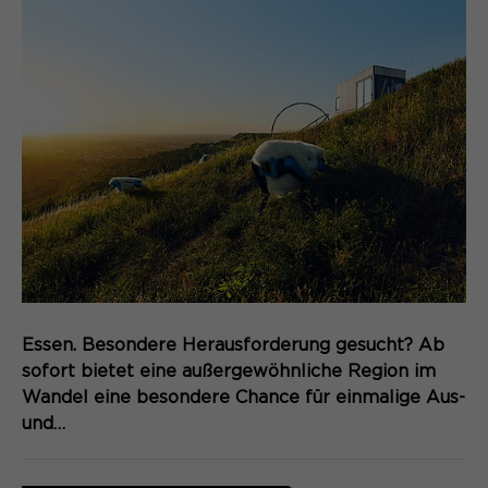
Name
cookie_optin
Anbieter
Sgalinski
Laufzeit
1 Monat
Speichert den Zustimmungsstatus des
Zweck
Benutzers für Cookies auf der
aktuellen Domäne.
Essen. Besondere Herausforderung gesucht? Ab
sofort bietet eine außergewöhnliche Region im
Wandel eine besondere Chance für einmalige Aus-
und…