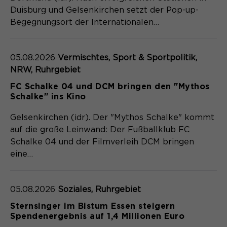
Laufzeit
Schließen des Browsers wieder
Duisburg und Gelsenkirchen setzt der Pop-up-
gelöscht.
Begegnungsort der Internationalen…
Name
_pk_ref.*
PHPs Standard Sitzungs- Identifikation
Zweck
(Formulare).
Anbieter
Matomo
05.08.2026
Vermischtes, Sport & Sportpolitik,
NRW, Ruhrgebiet
Laufzeit
6 Monate
FC Schalke 04 und DCM bringen den "Mythos
Name
be_typo_user
Schalke" ins Kino
Zweck
Speichert die Herkunft des Besuchers.
Anbieter
TYPO3
Gelsenkirchen (idr). Der "Mythos Schalke" kommt
auf die große Leinwand: Der Fußballklub FC
Laufzeit
Ende der Sitzung
Schalke 04 und der Filmverleih DCM bringen
Name
MATOMO_SESSID
eine…
Dieser Cookie teilt der Webseite mit,
Anbieter
Matomo
ob ein Besucher im Typo3-Backend
Zweck
angemeldet ist und die Rechte besitzt
Laufzeit
Sitzung
05.08.2026
Soziales, Ruhrgebiet
diese zu verwalten.
Sternsinger im Bistum Essen steigern
Temporäre Session-ID, ohne
Spendenergebnis auf 1,4 Millionen Euro
Zweck
personenbezogene Daten.