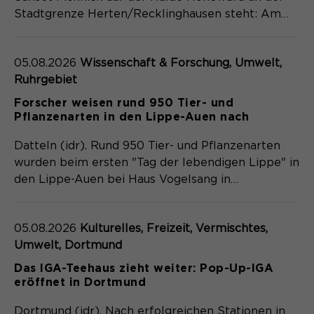
Content Management System dieser
Name
Cookie-Informationen
_pk_id*
Stadtgrenze Herten/Recklinghausen steht: Am…
Webseite. Diese Basis-Cookies sind
unerlässlich, damit Ihr Besuch auf der
Anbieter
Matomo
Website angenehm und flüssig wird:
Aktivierung Mehrsprachigkeit
05.08.2026
Wissenschaft & Forschung, Umwelt,
Sie ermöglichen es der Website, Sie
Laufzeit
Zweck
13 Monate
Ruhrgebiet
Diese Cookies ermöglichen die automatische
zu erkennen und somit Ihre Sitzung
Übersetzung der Website-Inhalte durch GTranslate.
offen zu halten. Es speichert bei
Forscher weisen rund 950 Tier- und
Dient zur anonymen
Zweck
einem Benutzer-Login für einen
Pflanzenarten in den Lippe-Auen nach
Wiedererkennung eines Besuchers.
Name
Cookie-Informationen
googtrans
geschlossenen Bereich die Benutzer-
ID als verschlüsselten Wert (sog.
Datteln (idr). Rund 950 Tier- und Pflanzenarten
Anbieter
GTranslate Inc.
"hash-Wert") zum entsprechenden
wurden beim ersten "Tag der lebendigen Lippe" in
Datenbankeintrag des Nutzers.
Laufzeit
1 Jahr
den Lippe-Auen bei Haus Vogelsang in…
Name
_pk_ses*
Speichert die vom Nutzer gewählte
Anbieter
Matomo
Zweck
Sprache für die automatische
05.08.2026
Kulturelles, Freizeit, Vermischtes,
Name
PHPSESSID
Übersetzung der Website.
Laufzeit
30 Minuten
Umwelt, Dortmund
Das IGA-Teehaus zieht weiter: Pop-Up-IGA
Anbieter
Session-Cookies
Speichert vorübergehend Daten der
eröffnet in Dortmund
Zweck
aktuellen Sitzung.
Der Session Cookie wird beim
Dortmund (idr). Nach erfolgreichen Stationen in