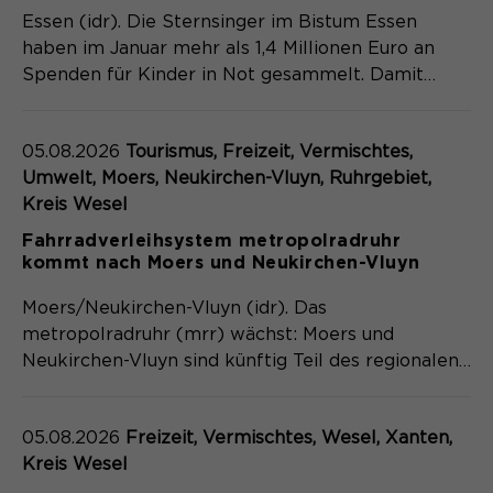
Essen (idr). Die Sternsinger im Bistum Essen
Name
cookie_optin
haben im Januar mehr als 1,4 Millionen Euro an
Spenden für Kinder in Not gesammelt. Damit…
Anbieter
Sgalinski
Laufzeit
1 Monat
05.08.2026
Tourismus, Freizeit, Vermischtes,
Speichert den Zustimmungsstatus des
Umwelt, Moers, Neukirchen-Vluyn, Ruhrgebiet,
Zweck
Benutzers für Cookies auf der
Kreis Wesel
aktuellen Domäne.
Fahrradverleihsystem metropolradruhr
kommt nach Moers und Neukirchen-Vluyn
Moers/Neukirchen-Vluyn (idr). Das
metropolradruhr (mrr) wächst: Moers und
Neukirchen-Vluyn sind künftig Teil des regionalen…
05.08.2026
Freizeit, Vermischtes, Wesel, Xanten,
Kreis Wesel