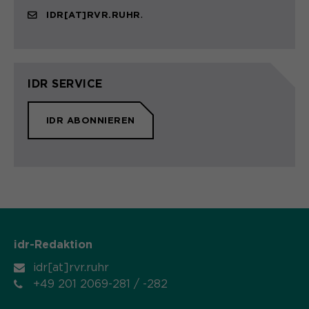
.
IDR[AT]RVR.RUHR
IDR SERVICE
IDR ABONNIEREN
idr-Redaktion
idr[at]rvr.ruhr
+49 201 2069-281 / -282