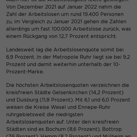
Content Management System dieser
Name
Cookie-Informationen
_pk_id*
Von Dezember 2021 auf Januar 2022 nahm die
Webseite. Diese Basis-Cookies sind
Zahl der Arbeitslosen um rund 19.400 Personen
unerlässlich, damit Ihr Besuch auf der
Anbieter
Matomo
Website angenehm und flüssig wird:
zu, im Vergleich zu Januar 2021 gehen die Zahlen
Aktivierung Mehrsprachigkeit
Sie ermöglichen es der Website, Sie
allerdings um fast 100.000 Arbeitslose zurück, was
Laufzeit
Zweck
13 Monate
Diese Cookies ermöglichen die automatische
zu erkennen und somit Ihre Sitzung
einem Rückgang von 12,7 Prozent entspricht.
Übersetzung der Website-Inhalte durch GTranslate.
offen zu halten. Es speichert bei
Dient zur anonymen
Zweck
einem Benutzer-Login für einen
Landesweit lag die Arbeitslosenquote somit bei
Wiedererkennung eines Besuchers.
Name
Cookie-Informationen
googtrans
geschlossenen Bereich die Benutzer-
6,9 Prozent. In der Metropole Ruhr liegt sie bei 9,2
ID als verschlüsselten Wert (sog.
Prozent und damit weiterhin unterhalb der 10-
Anbieter
GTranslate Inc.
"hash-Wert") zum entsprechenden
Prozent-Marke.
Datenbankeintrag des Nutzers.
Laufzeit
1 Jahr
Name
_pk_ses*
Die höchsten Arbeitslosenquoten verzeichnen die
Speichert die vom Nutzer gewählte
kreisfreien Städte Gelsenkirchen (14,2 Prozent)
Anbieter
Matomo
Zweck
Sprache für die automatische
und Duisburg (11,8 Prozent). Mit 6,1 und 6,0 Prozent
Name
PHPSESSID
Übersetzung der Website.
Laufzeit
30 Minuten
weisen die Kreise Wesel und Ennepe-Ruhr
ruhrgebietsweit die niedrigsten
Anbieter
Session-Cookies
Speichert vorübergehend Daten der
Arbeitslosenquoten auf. Unter den kreisfreien
Zweck
aktuellen Sitzung.
Städten sind es Bochum (8,6 Prozent), Bottrop
Der Session Cookie wird beim
(7,6 Prozent), Hamm (8,2 Prozent) und Mülheim an