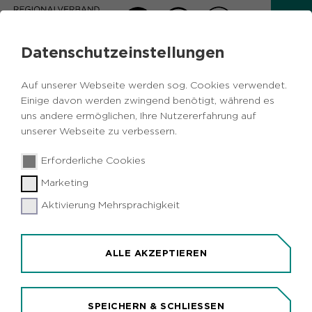
Datenschutzeinstellungen
AKTUELLES AUS DER RVR-
Auf unserer Webseite werden sog. Cookies verwendet.
REGIONALSTATISTIK
Einige davon werden zwingend benötigt, während es
uns andere ermöglichen, Ihre Nutzererfahrung auf
unserer Webseite zu verbessern.
Zurück
Erforderliche Cookies
Regionalstatistik
04.01.2022
|
Marketing
Januar 2022: Arbeitslosenquote in der
Aktivierung Mehrsprachigkeit
Metropole Ruhr leicht gestiegen
ALLE AKZEPTIEREN
SPEICHERN & SCHLIESSEN