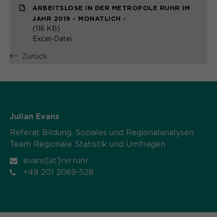
ARBEITSLOSE IN DER METROPOLE RUHR IM
Name
cookie_optin
JAHR 2019 - MONATLICH -
(116 KB)
Anbieter
Sgalinski
Excel-Datei
Laufzeit
1 Monat
Zurück
Speichert den Zustimmungsstatus des
Zweck
Benutzers für Cookies auf der
aktuellen Domäne.
Julian Evans
Referat Bildung, Soziales und Regionalanalysen
Team Regionale Statistik und Umfragen
evans[at]rvr.ruhr
+49 201 2069-528