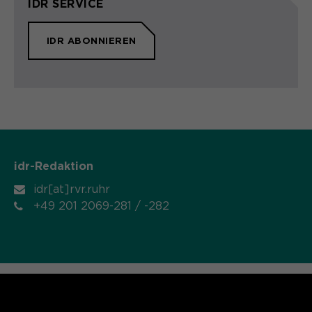
IDR SERVICE
Name
cookie_optin
IDR ABONNIEREN
Anbieter
Sgalinski
Laufzeit
1 Monat
Speichert den Zustimmungsstatus des
Zweck
Benutzers für Cookies auf der
aktuellen Domäne.
idr-Redaktion
idr[at]rvr.ruhr
+49 201 2069-281 / -282