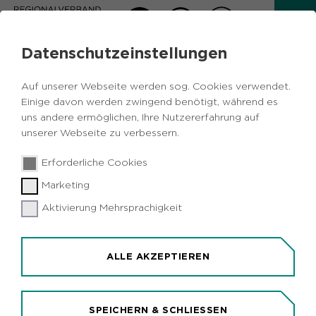
Datenschutzeinstellungen
INFORMATIONSDIENST RUHR
Auf unserer Webseite werden sog. Cookies verwendet.
Einige davon werden zwingend benötigt, während es
uns andere ermöglichen, Ihre Nutzererfahrung auf
unserer Webseite zu verbessern.
Erforderliche Cookies
Zurück
Marketing
Aktivierung Mehrsprachigkeit
Vermischtes
Wissenschaft &
04.03.2022
|
Forschung
Medizin
Ruhrgebiet
ALLE AKZEPTIEREN
Online-Befragung des IAT: Wieso lassen
sich Menschen nicht gegen das Corona-
Virus impfen?
SPEICHERN & SCHLIESSEN