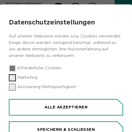
Datenschutzeinstellungen
PRESSEMITTEILUNG
Auf unserer Webseite werden sog. Cookies verwendet.
Zurück
Einige davon werden zwingend benötigt, während es
uns andere ermöglichen, Ihre Nutzererfahrung auf
unserer Webseite zu verbessern.
23.02.2022
|
Daten und Digitales
Erforderliche Cookies
RVR-Klimaserver zeigt Folgen des
Marketing
Klimawandels in der Metropole Ruhr
Aktivierung Mehrsprachigkeit
ALLE AKZEPTIEREN
SPEICHERN & SCHLIESSEN