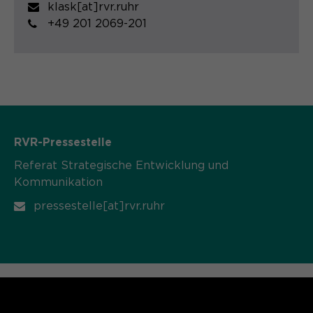
klask[at]rvr.ruhr
Name
cookie_optin
+49 201 2069-201
Anbieter
Sgalinski
Laufzeit
1 Monat
Speichert den Zustimmungsstatus des
Zweck
Benutzers für Cookies auf der
aktuellen Domäne.
RVR-Pressestelle
Referat Strategische Entwicklung und
Kommunikation
pressestelle[at]rvr.ruhr