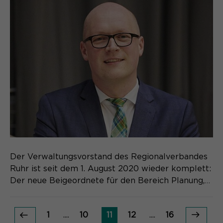
Der Ver­wal­tungs­vorstand des Regionalverbandes
Ruhr ist seit dem 1. August 2020 wieder kom­plett:
Der neue Bei­geord­nete für den Bereich Planung,…
1
....
10
11
12
....
16