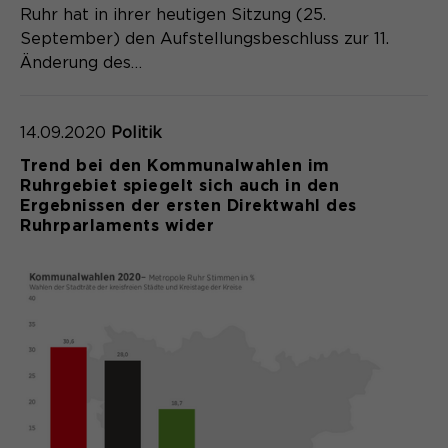
Ruhr hat in ihrer heutigen Sitzung (25.
Name
cookie_optin
September) den Aufstellungsbeschluss zur 11.
Änderung des…
Anbieter
Sgalinski
Laufzeit
1 Monat
14.09.2020
Politik
Speichert den Zustimmungsstatus des
Trend bei den Kommunalwahlen im
Zweck
Benutzers für Cookies auf der
Ruhrgebiet spiegelt sich auch in den
aktuellen Domäne.
Ergebnissen der ersten Direktwahl des
Ruhrparlaments wider