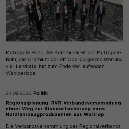
Laufzeit
Schließen des Browsers wieder
gelöscht.
Name
_pk_ref.*
PHPs Standard Sitzungs- Identifikation
Zweck
(Formulare).
Anbieter
Matomo
Laufzeit
6 Monate
Metropole Ruhr. Der Kommunalrat der Metropole
Name
be_typo_user
Zweck
Speichert die Herkunft des Besuchers.
Ruhr, das Gremium der elf Oberbürgermeister und
Anbieter
TYPO3
vier Landräte, hat zum Ende der laufenden
Wahlperiode…
Laufzeit
Ende der Sitzung
Name
MATOMO_SESSID
Dieser Cookie teilt der Webseite mit,
24.09.2020
Politik
Anbieter
Matomo
ob ein Besucher im Typo3-Backend
Zweck
Regionalplanung: RVR-Verbandsversammlung
angemeldet ist und die Rechte besitzt
Laufzeit
Sitzung
ebnet Weg zur Standortsicherung eines
diese zu verwalten.
Nutzfahrzeugproduzenten aus Waltrop
Temporäre Session-ID, ohne
Zweck
personenbezogene Daten.
Die Verbandsversammlung des Regionalverbands