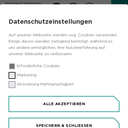
Datenschutzeinstellungen
PRESSEMITTEILUNGEN
Auf unserer Webseite werden sog. Cookies verwendet.
POLITIK
Einige davon werden zwingend benötigt, während es
uns andere ermöglichen, Ihre Nutzererfahrung auf
unserer Webseite zu verbessern.
1
....
10
11
12
....
16
Erforderliche Cookies
Marketing
26.11.2020
Politik
Aktivierung Mehrsprachigkeit
Regionalverband Ruhr legt neuen
Kommunalfinanzbericht vor: Corona-Krise
belastet den erfolgreich eingeschlagenen
ALLE AKZEPTIEREN
Weg der Städte „Raus aus den Schulden“
schwer
SPEICHERN & SCHLIESSEN