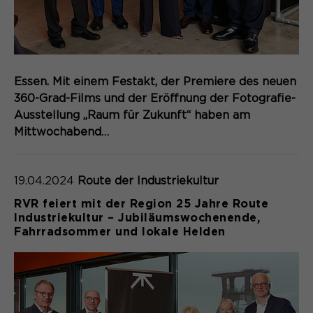
Laufzeit
Schließen des Browsers wieder
gelöscht.
Name
_pk_ref.*
PHPs Standard Sitzungs- Identifikation
Zweck
(Formulare).
Anbieter
Matomo
Essen. Mit einem Festakt, der Premiere des neuen
360-Grad-Films und der Eröffnung der Fotografie-
Laufzeit
6 Monate
Ausstellung „Raum für Zukunft“ haben am
Name
be_typo_user
Mittwochabend…
Zweck
Speichert die Herkunft des Besuchers.
Anbieter
TYPO3
19.04.2024
Route der Industriekultur
Laufzeit
Ende der Sitzung
Name
MATOMO_SESSID
RVR feiert mit der Region 25 Jahre Route
Industriekultur – Jubiläumswochenende,
Dieser Cookie teilt der Webseite mit,
Anbieter
Fahrradsommer und lokale Helden
Matomo
ob ein Besucher im Typo3-Backend
Zweck
angemeldet ist und die Rechte besitzt
Laufzeit
Sitzung
diese zu verwalten.
Temporäre Session-ID, ohne
Zweck
personenbezogene Daten.