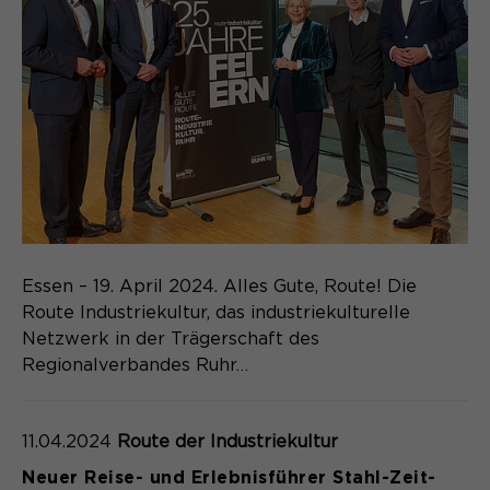
Name
cookie_optin
Anbieter
Sgalinski
Laufzeit
1 Monat
Speichert den Zustimmungsstatus des
Zweck
Benutzers für Cookies auf der
aktuellen Domäne.
Essen – 19. April 2024. Alles Gute, Route! Die
Route Industriekultur, das industriekulturelle
Netzwerk in der Trägerschaft des
Regionalverbandes Ruhr…
11.04.2024
Route der Industriekultur
Neuer Reise- und Erlebnisführer Stahl-Zeit-