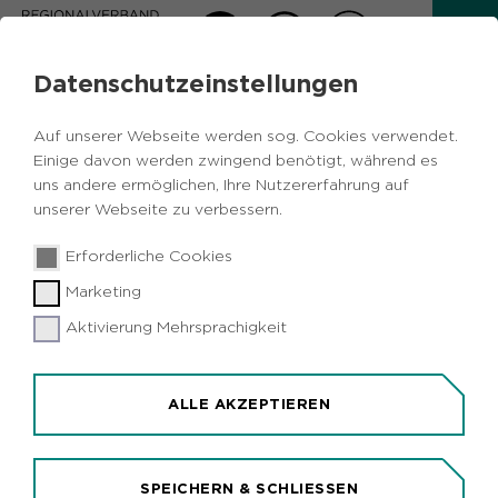
Datenschutzeinstellungen
PRESSEMITTEILUNGEN
Auf unserer Webseite werden sog. Cookies verwendet.
ROUTE DER INDUSTRIEKULTUR
Einige davon werden zwingend benötigt, während es
uns andere ermöglichen, Ihre Nutzererfahrung auf
unserer Webseite zu verbessern.
1
2
Erforderliche Cookies
Marketing
04.06.2024
Route der Industriekultur
Aktivierung Mehrsprachigkeit
25 JAHRE ROUTE INDUSTRIEKULTUR
RVR und Jahrhunderthalle Bochum laden zum
ALLE AKZEPTIEREN
Fahrradsommer ein / Kostenlose
Tourenangebote im Juni
SPEICHERN & SCHLIESSEN