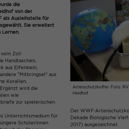
urde die
idhof von der
Speichert den Zustimmungsstatus des
Zweck
Benutzers für Cookies auf der aktuellen
ls Ausleihstelle für
Domäne.
sgewählt. Sie erweitert
 Lernen.
l vom Zoll
e Handtaschen,
 aus Elfenbein,
 andere "Mitbringsel" aus
ne Korallen,
Artenschutzkoffer. Foto: 
Ergänzt wird die
Heidhof
lien wie
riefe zur spielerischen
Der WWF-Artenschutzkoff
es Unterrichtsmedium für
Dekade Biologische Vielf
 jüngere SchülerInnen
2017) ausgezeichnet.