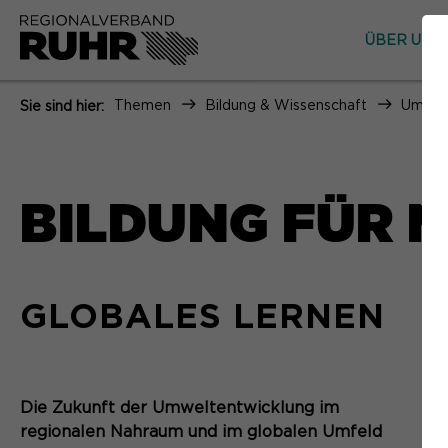
ÜBER UNS
Themen
Bildung & Wissenschaft
Umwelt
Sie sind hier:
BILDUNG FÜR 
GLOBALES LERNEN
Die Zukunft der Umweltentwicklung im
regionalen Nahraum und im globalen Umfeld