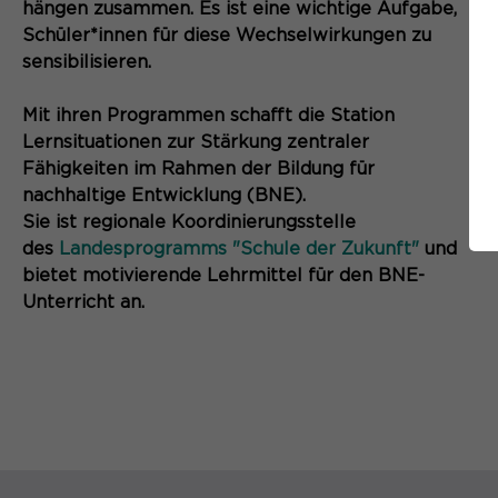
hängen zusammen. Es ist eine wichtige Aufgabe,
Schüler*innen für diese Wechselwirkungen zu
sensibilisieren.
Mit ihren Programmen schafft die Station
Lernsituationen zur Stärkung zentraler
Fähigkeiten im Rahmen der Bildung für
nachhaltige Entwicklung (BNE).
Sie ist regionale Koordinierungsstelle
des
Landesprogramms "Schule der Zukunft"
und
bietet motivierende Lehrmittel für den BNE-
Unterricht an.