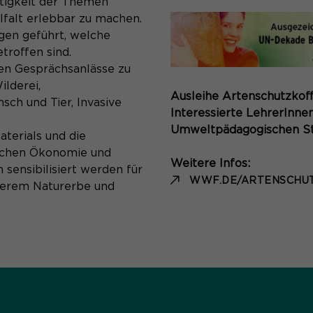
tigkeit der Themen
lfalt erlebbar zu machen.
gen geführt, welche
troffen sind.
ten Gesprächsanlässe zu
lderei,
Ausleihe Artenschutzkoff
sch und Tier, Invasive
Interessierte LehrerInne
Umweltpädagogischen Sta
aterials und die
ischen Ökonomie und
Weitere Infos:
 sensibilisiert werden für
WWF.DE/ARTENSCHU
erem Naturerbe und