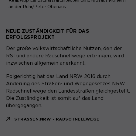
Laufzeit
Schließen des Browsers wieder
Real/wbp Landschaftsarchitekten GmbH/Stadt Mülheim
an der Ruhr/Peter Obenaus
gelöscht.
Name
_pk_ref.*
PHPs Standard Sitzungs- Identifikation
Zweck
(Formulare).
NEUE ZUSTÄNDIGKEIT FÜR DAS
Anbieter
Matomo
ERFOLGSPROJEKT
Laufzeit
6 Monate
Der große volkswirtschaftliche Nutzen, den der
RS1 und andere Radschnellwege erbringen, wird
Name
be_typo_user
Zweck
Speichert die Herkunft des Besuchers.
inzwischen allgemein anerkannt.
Anbieter
TYPO3
Folgerichtig hat das Land NRW 2016 durch
Laufzeit
Ende der Sitzung
Änderung des Straßen- und Wegegesetzes NRW
Name
MATOMO_SESSID
Radschnellwege den Landesstraßen gleichgestellt.
Dieser Cookie teilt der Webseite mit,
Die Zuständigkeit ist somit auf das Land
Anbieter
Matomo
ob ein Besucher im Typo3-Backend
Zweck
übergegangen.
angemeldet ist und die Rechte besitzt
Laufzeit
Sitzung
diese zu verwalten.
STRASSEN.NRW - RADSCHNELLWEGE
Temporäre Session-ID, ohne
Zweck
personenbezogene Daten.