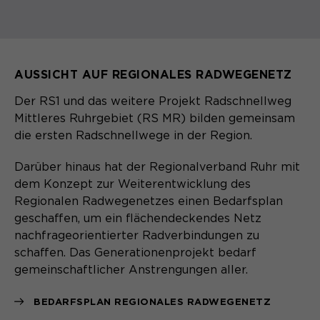
Name
cookie_optin
Anbieter
Sgalinski
AUSSICHT AUF REGIONALES RADWEGENETZ
Laufzeit
1 Monat
Der RS1 und das weitere Projekt Radschnellweg
Speichert den Zustimmungsstatus des
Mittleres Ruhrgebiet (RS MR) bilden gemeinsam
Zweck
Benutzers für Cookies auf der
die ersten Radschnellwege in der Region.
aktuellen Domäne.
Darüber hinaus hat der Regionalverband Ruhr mit
dem Konzept zur Weiterentwicklung des
Regionalen Radwegenetzes einen Bedarfsplan
geschaffen, um ein flächendeckendes Netz
nachfrageorientierter Radverbindungen zu
schaffen. Das Generationenprojekt bedarf
gemeinschaftlicher Anstrengungen aller.
BEDARFSPLAN REGIONALES RADWEGENETZ