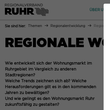
ÜBER UNS
Themen
Regionalentwicklung
Regional
Sie sind hier:
REGIONALE W
Wie entwickelt sich der Wohnungsmarkt im
Ruhrgebiet im Vergleich zu anderen
Stadtregionen?
Welche Trends zeichnen sich ab? Welche
Herausforderungen gilt es in den kommenden
Jahren zu bewältigen?
Und wie gelingt es den Wohnungsmarkt Ruhr
zukunftsfähig zu gestalten?