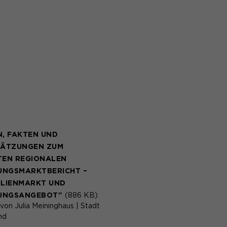
N, FAKTEN UND
HÄTZUNGEN ZUM
TEN REGIONALEN
NGSMARKTBERICHT –
ILIENMARKT UND
UNGSANGEBOT"
(886 KB)
von Julia Meininghaus | Stadt
nd