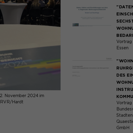
"DATE
Speichert den Zustimmungsstatus des
EINSC
Zweck
Benutzers für Cookies auf der aktuellen
SECHS
Domäne.
WOHNU
BEDAR
Vortrag
Essen
"WOHN
RUHRGE
DES EI
WOHNU
INSTR
22. November 2024 im
KOMMU
© RVR/Hardt
Vortrag 
Bundesv
Stadten
Quaesti
GmbH