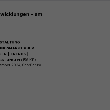
twicklungen - am
STALTUNG
NGSMARKT RUHR –
EN | TRENDS |
CKLUNGEN
(156 KB)
ember 2024, ChorForum