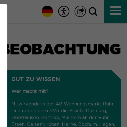
TBEOBACHTUNG
GUT ZU WISSEN
Wer macht mit?
Mitwirkende in der AG Wohnungsmarkt Ruhr
sind neben dem RVR die Städte Duisburg,
Oberhausen, Bottrop, Mülheim an der Ruhr,
Essen, Gelsenkirchen, Herne, Bochum, Hagen,