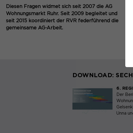
Diesen Fragen widmet sich seit 2007 die AG
Wohnungsmarkt Ruhr. Seit 2009 begleitet und
seit 2015 koordiniert der RVR federführend die
gemeinsame AG-Arbeit.
DOWNLOAD: SECH
6. RE
Der Ber
Wohnung
Gelsenk
Unna un