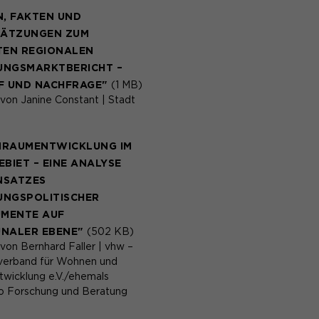
N, FAKTEN UND
HÄTZUNGEN ZUM
TEN REGIONALEN
NGSMARKTBERICHT –
F UND NACHFRAGE"
(1 MB)
 von Janine Constant | Stadt
RAUMENTWICKLUNG IM
BIET – EINE ANALYSE
NSATZES
NGSPOLITISCHER
UMENTE AUF
NALER EBENE"
(502 KB)
von Bernhard Faller | vhw –
erband für Wohnen und
twicklung e.V./ehemals
o Forschung und Beratung