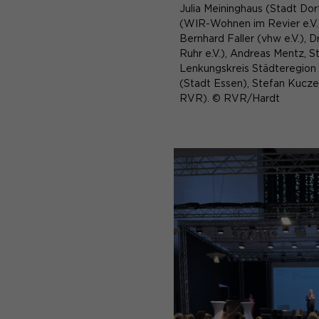
Julia Meininghaus (Stadt Dor
(WIR-Wohnen im Revier e.V.),
Bernhard Faller (vhw e.V.), D
Ruhr e.V.), Andreas Mentz, 
Lenkungskreis Städteregion
(Stadt Essen), Stefan Kucz
RVR). © RVR/Hardt