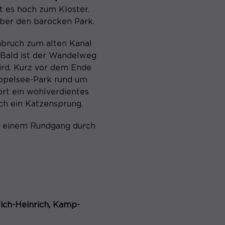
t es hoch zum Kloster.
Speichert den Zustimmungsstatus des
über den barocken Park.
Zweck
Benutzers für Cookies auf der aktuellen
Domäne.
bruch zum alten Kanal
. Bald ist der Wandelweg
ird. Kurz vor dem Ende
ppelsee-Park rund um
t ein wohlverdientes
ch ein Katzensprung.
t einem Rundgang durch
rich-Heinrich, Kamp-