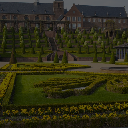
Besuch auf der Website angenehm und
Anbieter
Matomo
flüssig wird: Sie ermöglichen es der Website,
Aktivierung Mehrsprachigkeit
Zweck
Sie zu erkennen und somit Ihre Sitzung offen
Laufzeit
13 Monate
Diese Cookies ermöglichen die automatische Übersetzung
zu halten. Es speichert bei einem Benutzer-
der Website-Inhalte durch GTranslate.
Login für einen geschlossenen Bereich die
Dient zur anonymen Wiedererkennung eines
Zweck
Benutzer-ID als verschlüsselten Wert (sog.
Besuchers.
Name
Cookie-Informationen
googtrans
"hash-Wert") zum entsprechenden
Datenbankeintrag des Nutzers.
Anbieter
GTranslate Inc.
Laufzeit
1 Jahr
Name
_pk_ses*
Name
PHPSESSID
Speichert die vom Nutzer gewählte Sprache
Anbieter
Matomo
Zweck
für die automatische Übersetzung der
Anbieter
Session-Cookies
Website.
Laufzeit
30 Minuten
Der Session Cookie wird beim Schließen des
Speichert vorübergehend Daten der aktuellen
Laufzeit
Zweck
Browsers wieder gelöscht.
Sitzung.
PHPs Standard Sitzungs- Identifikation
Zweck
(Formulare).