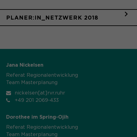
Name
cookie_optin
PLANER:IN_NETZWERK 2018
Anbieter
Sgalinski
Laufzeit
1 Monat
Speichert den Zustimmungsstatus des
Zweck
Benutzers für Cookies auf der
aktuellen Domäne.
Jana Nickelsen
Referat Regionalentwicklung
Team Masterplanung
nickelsen[at]rvr.ruhr
+49 201 2069-433
Dorothee im Spring-Ojih
Referat Regionalentwicklung
Team Masterplanung