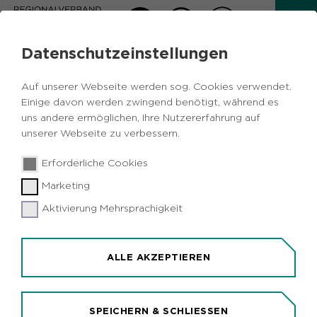
Datenschutzeinstellungen
PLANER:IN_NETZWERK
Auf unserer Webseite werden sog. Cookies verwendet.
Der Netzwerktreff „planer:in_netzwerk" der
Einige davon werden zwingend benötigt, während es
Planerinnen und Planer im Ruhrgebiet ist ein
uns andere ermöglichen, Ihre Nutzererfahrung auf
unserer Webseite zu verbessern.
Diskussionsforum für die Kommunen und den
Regionalverband Ruhr (RVR). Es dient dem
Erforderliche Cookies
fachlichen Gedankenaustausch in der Region und
findet zwei- bis dreimal jährlich statt.
Marketing
Aktivierung Mehrsprachigkeit
ALLE AKZEPTIEREN
SPEICHERN & SCHLIESSEN