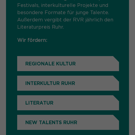
Festivals, interkulturelle Projekte und
Name
cookie_optin
besondere Formate für junge Talente.
Außerdem vergibt der RVR jährlich den
Anbieter
Sgalinski
Literaturpreis Ruhr.
Laufzeit
1 Monat
Wir fördern:
Speichert den Zustimmungsstatus des
Zweck
Benutzers für Cookies auf der
aktuellen Domäne.
REGIONALE KULTUR
INTERKULTUR RUHR
LITERATUR
NEW TALENTS RUHR