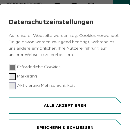
Datenschutzeinstellungen
KULTUR IN DER REGION
STÄRKEN
Auf unserer Webseite werden sog. Cookies verwendet.
Einige davon werden zwingend benötigt, während es
uns andere ermöglichen, Ihre Nutzererfahrung auf
STRUKTUREN, NETZWERKE UND
unserer Webseite zu verbessern.
FÖRDERUNG
Kunst und Kultur als Mitgestalter der
Erforderliche Cookies
Transformation: Der Regionalverband Ruhr (RVR)
Marketing
initiiert kulturpolitische Dialoge, stärkt
Aktivierung Mehrsprachigkeit
professionelle Netzwerke und bietet finanzielle
Förderungen zur Unterstützung einer vielfältigen
Kunst- und Kulturszene im Ruhrgebiet. Kulturelle
ALLE AKZEPTIEREN
Großprojekte gestaltet der RVR wesentlich mit
und sichert eine nachhaltige und langfristige
Wirkung - auch nach der Kulturhauptstadt
SPEICHERN & SCHLIESSEN
RUHR.2010, die wir maßgeblich mitinitiiert und